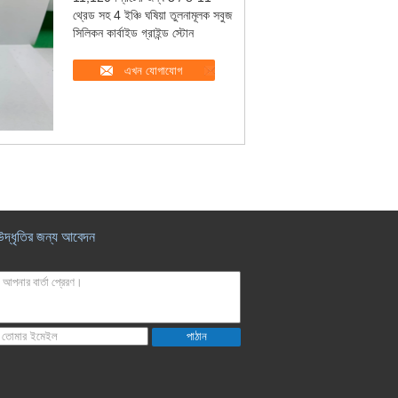
থ্রেড সহ 4 ইঞ্চি ঘষিয়া তুলনামূলক সবুজ
সিলিকন কার্বাইড গ্রাইন্ড স্টোন
এখন যোগাযোগ
উদ্ধৃতির জন্য আবেদন
পাঠান