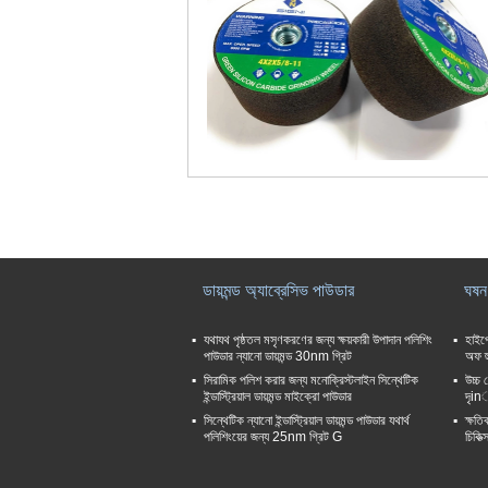
ডায়মন্ড অ্যাব্রেসিভ পাউডার
ঘষন
যথাযথ পৃষ্ঠতল মসৃণকরণের জন্য ক্ষয়কারী উপাদান পলিশিং
হাইপো
পাউডার ন্যানো ডায়মন্ড 30nm গ্রিট
অফ হু
সিরামিক পলিশ করার জন্য মনোক্রিস্টলাইন সিন্থেটিক
উচ্চ 
ইন্ডাস্ট্রিয়াল ডায়মন্ড মাইক্রো পাউডার
দৃin়
সিন্থেটিক ন্যানো ইন্ডাস্ট্রিয়াল ডায়মন্ড পাউডার যথার্থ
ক্ষতি
পলিশিংয়ের জন্য 25nm গ্রিট G
চিকিত