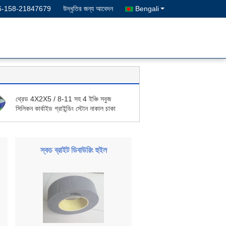
6-158-21847679
উদ্ধৃতির জন্য আবেদন
Bengali
থ্রেড 4X2X5 / 8-11 সহ 4 ইঞ্চি সবুজ
সিলিকন কার্বাইড গ্রাইন্ডিং স্টোন নাকাল চাকা
স্কচ ব্রাইট ডিবাউরিং হুইল